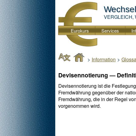
Wechse
VERGLEICH,
Eurokurs
Services
In
>
Information
>
Gloss
Devisennotierung — Definiti
Devisennotierung ist die Festlegun
Fremdwährung gegenüber der nation
Fremdwährung, die in der Regel von
vorgenommen wird.