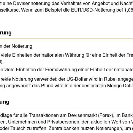
lt eine Devisennotierung das Verhältnis von Angebot und Nach
chselkurse. Wenn zum Beispiel die EUR/USD-Notierung bei 1,08 l
erung
n der Notierung:
 viele Einheiten der nationalen Währung für eine Einheit der 
).
ie viele Einheiten der Fremdwährung einer Einheit der nationa
irekte Notierung verwendet: der US-Dollar wird in Rubel angeg
ierung angewandt: das Pfund wird in einer bestimmten Menge Doll
rung
dlage für alle Transaktionen am Devisenmarkt (Forex), im Ban
oren, Unternehmen und Privatpersonen, den aktuellen Wert von
der Tausch zu treffen. Zentralbanken nutzen Notierungen, um d