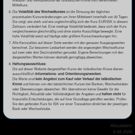
Ankaufs- und Verkaufskurse der isländischen Krone vom berechneten
Mittelkurs.
Die
Volatilität des Wechselkurses
ist die Streuung der täglichen
prozentualen Kursveränderungen um ihren Mittelwert innerhalb von 30 Tagen.
Sie zeigt, wie stark und wie ungleichmäßig sich der Kurs EUR/ISK in diesem
Zeitraum verändert hat. Eine niedrige Volatilität bedeutet, dass sich der Kurs
vergleichsweise gleichmäßig und ohne starke Ausschläge bewegte. Eine
hohe Volatilität weist auf häufige oder größere Kursschwankungen hin.
Alle Kennzahlen auf dieser Seite werden mit den genauen Ausgangswerten
berechnet. Zur besseren Lesbarkeit werden die angezeigten Wechselkurse
auf zwei oder drei Dezimalstellen gerundet. Eigene Berechnungen mit den
dargestellten Werten können deshalb geringfügig abweichen.
Haftungsausschluss:
Die auf dieser Website dargestellten Kurse der isländischen Krone dienen
ausschließlich
Informations- und Orientierungszwecken
.
Die Werte sind
kein Angebot zum Kauf oder Verkauf der isländischen
Krone
und können von den tatsächlichen Kursen bei Banken, Wechselstuben
oder Überweisungen abweichen. Wir übernehmen keine Gewähr für die
Richtigkeit, Aktualität oder Vollständigkeit der Angaben und
haften nicht
für
finanzielle Entscheidungen, die auf ihrer Grundlage getroffen werden. Prüfen
Sie den geltenden Kurs für ISK vor einer Transaktion direkt bei der jeweiligen
Bank oder Wechselstube.
Aktualisiert:
6.08.2026