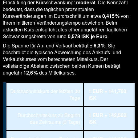
Einstufung der Kursschwankung:
moderat
. Die Kennzahl
bedeutet, dass die täglichen prozentualen
Kursveränderungen im Durchschnitt um etwa
0,415 %
von
ihrem mittleren Veränderungstempo abwichen. Beim
aktuellen Kurs entspricht dies einer ungefähren täglichen
Schwankungsbreite von rund
0,578 ISK je Euro
.
Die Spanne für An- und Verkauf beträgt
± 6,3 %
. Sie
beschreibt die typische Abweichung des Ankaufs- und
Verkaufskurses vom berechneten Mittelkurs. Der
vollständige Abstand zwischen beiden Kursen beträgt
ungefähr
12,6 %
des Mittelkurses.
Durchschnittskurs der letzten 30
1 EUR = 141,700
Tage
ISK
Durchschnittskurs zu Beginn
1 EUR = 142,502
des Zeitraums (3 Tage)
ISK