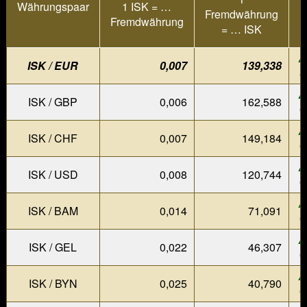
Währungspaar
1 ISK = …
Fremdwährung
Fremdwährung
= … ISK
▲
ISK / EUR
0,007
139,338
0
▲
ISK / GBP
0,006
162,588
0
▲
ISK / CHF
0,007
149,184
0
▲
ISK / USD
0,008
120,744
0
▲
ISK / BAM
0,014
71,091
0
▲
ISK / GEL
0,022
46,307
0
▲
ISK / BYN
0,025
40,790
0