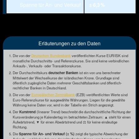
Spanne für An- und Verkauf
± 6,3 %
Erläuterungen zu den Daten
Die von der
Deutschen Bundesbank
veröffentlichten Kurse EUR/ISK sind
monatliche Durchschnitts- und Referenzkurse. Sie sind keine verbindlichen
Ankaufs-, Verkaufs- oder Transaktionskurse.
Der Durchschnittskurs
deutscher Banken
ist ein von uns berechneter
Mittelwert der Wechselkurse der isländischen Krone. Grundlage sind
öffentlich zugängliche Daten mehrerer Geschäftsbanken und öffentlich-
rechtlicher Banken in Deutschland.
Die von der
Europäischen Zentralbank
(EZB) veröffentlichten Werte sind
Euro-Referenzkurse für ausgewählte Währungen. Liegen für die gewählte
Währung keine Daten vor, wird in der Tabelle ein Strich angezeigt.
Der
Kurstrend
(linearer Trend) beschreibt die durchschnittliche Richtung der
Kursveränderung je Kalendertag im betrachteten Zeitraum: ▲ steht für einen
Aufwärtstrend, ▼ für einen Abwärtstrend und ⚖ für keine eindeutige
Richtung.
Die
Spanne für An- und Verkauf (± %)
zeigt die typische Abweichung der