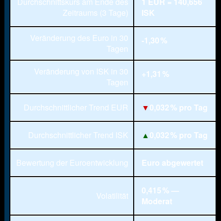
Durchschnittskurs am Ende des
1 EUR = 140,656
Zeitraums (3 Tage)
ISK
Veränderung des Euro in 30
-1,30 %
Tagen
Veränderung von ISK in 30
+1,31 %
Tagen
Durchschnittlicher Trend EUR
▼
0,032 % pro Tag
Durchschnittlicher Trend ISK
▲
0,032 % pro Tag
Bewertung der Euroentwicklung
Euro abgewertet
0,415 % —
Volatilität
Moderat