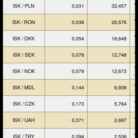
▲
ISK / PLN
0,031
32,457
0
▲
ISK / RON
0,038
26,576
0
▲
ISK / DKK
0,054
18,648
0
▲
ISK / SEK
0,078
12,748
0
▼
ISK / NOK
0,079
12,673
-0
▲
ISK / MDL
0,144
6,938
0
▲
ISK / CZK
0,173
5,764
0
▲
ISK / UAH
0,371
2,697
0
▲
ISK / TRY
0,394
2,536