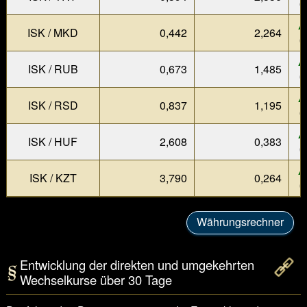
0
▲
ISK / MKD
0,442
2,264
0
▲
ISK / RUB
0,673
1,485
0
▲
ISK / RSD
0,837
1,195
0
▲
ISK / HUF
2,608
0,383
0
▲
ISK / KZT
3,790
0,264
0
Währungsrechner
Entwicklung der direkten und umgekehrten
Wechselkurse über 30 Tage