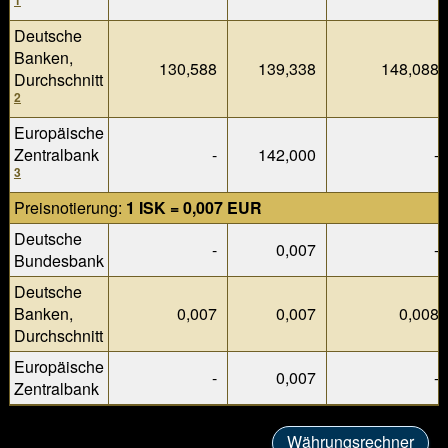
1
Deutsche
Banken,
130,588
139,338
148,088
Durchschnitt
2
Europäische
Zentralbank
-
142,000
-
3
Preisnotierung:
1 ISK = 0,007 EUR
Deutsche
-
0,007
-
Bundesbank
Deutsche
Banken,
0,007
0,007
0,008
Durchschnitt
Europäische
-
0,007
-
Zentralbank
Währungsrechner