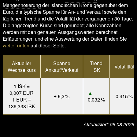
Mengennotierung
der isländischen Krone gegenüber dem
Euro, die typische Spanne für An- und Verkauf sowie den
täglichen Trend und die Volatilität der vergangenen 30 Tage.
Die angezeigten Kurse sind gerundet; alle Kennzahlen
werden mit den genauen Ausgangswerten berechnet.
Erläuterungen und eine Auswertung der Daten finden Sie
weiter unten
auf dieser Seite.
Aktueller
Spanne
Trend
Volatilität
Wechselkurs
Ankauf/Verkauf
ISK
1 ISK =
0,007 EUR
▲
± 6,3 %
0,415 %
1 EUR =
0,032 %
139,338 ISK
Aktualisiert: 06.08.2026